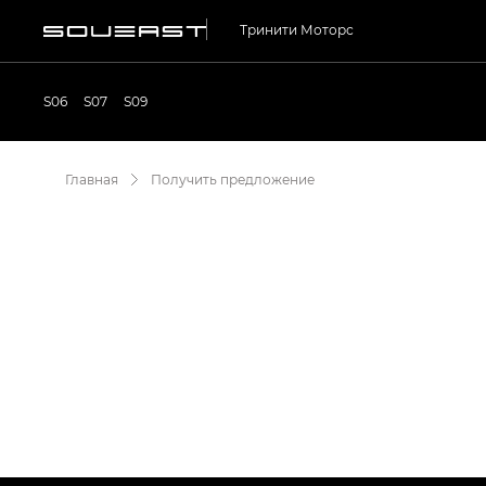
Тринити Моторс
S06
S07
S09
Главная
Получить предложение